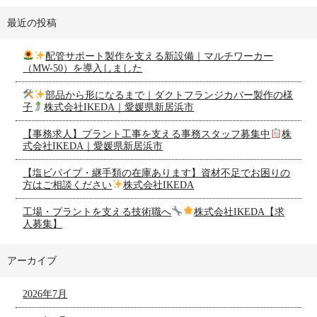
最近の投稿
配管サポート製作を支える新設備｜マルチワーカー
（MW-50）を導入しました
部品から形になるまで｜ダクトフランジカバー製作の様
子
株式会社IKEDA｜愛媛県新居浜市
【事務求人】プラント工事を支える事務スタッフ募集中
株
式会社IKEDA｜愛媛県新居浜市
【塩ビパイプ・継手類の在庫あります】資材不足でお困りの
方はご相談ください
株式会社IKEDA
工場・プラントを支える技術職へ
株式会社IKEDA【求
人募集】
アーカイブ
2026年7月