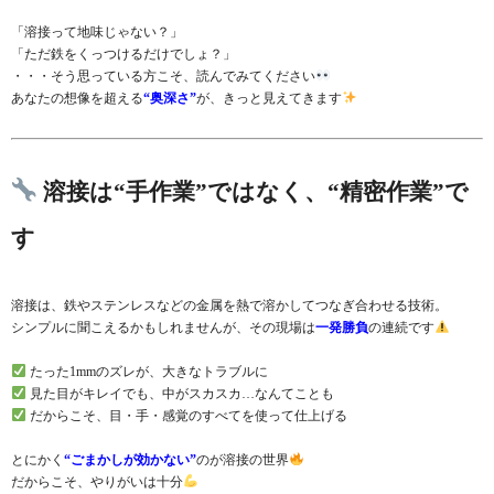
「溶接って地味じゃない？」
「ただ鉄をくっつけるだけでしょ？」
・・・そう思っている方こそ、読んでみてください
あなたの想像を超える
“奥深さ”
が、きっと見えてきます
溶接は“手作業”ではなく、“精密作業”で
す
溶接は、鉄やステンレスなどの金属を熱で溶かしてつなぎ合わせる技術。
シンプルに聞こえるかもしれませんが、その現場は
一発勝負
の連続です
たった1mmのズレが、大きなトラブルに
見た目がキレイでも、中がスカスカ…なんてことも
だからこそ、目・手・感覚のすべてを使って仕上げる
とにかく
“ごまかしが効かない”
のが溶接の世界
だからこそ、やりがいは十分