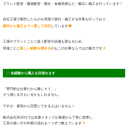
プラント配管・建築配管・製缶・各種溶接など、幅広い施工を行っています！
自社工場で製作したものを現場で据付・施工する作業も行っており、
製作から施工まで一貫して対応
しています
工場やプラントごとに扱う配管や設備も異なるため、
現場ごとに
新しい経験を積める
のもこの仕事ならではの魅力です
未経験から職人を目指せます
「専門的な仕事だから難しそう…」
そう感じる方もいるかもしれません。
ですが、最初から完璧にできる人はいません！
株式会社IKEDAでは先輩スタッフが基礎から丁寧に指導し、
工具の使い方や作業の流れを一つずつ教えています