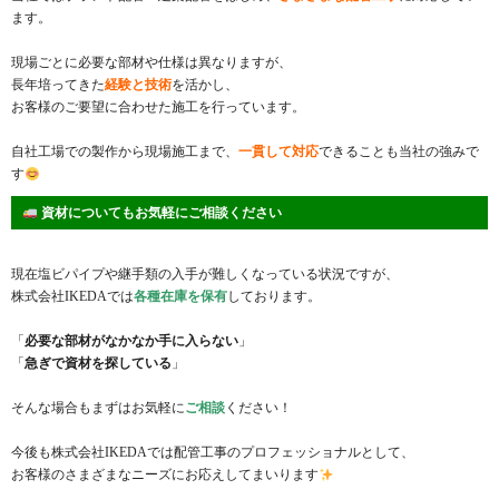
ます。
現場ごとに必要な部材や仕様は異なりますが、
長年培ってきた
経験と技術
を活かし、
お客様のご要望に合わせた施工を行っています。
自社工場での製作から現場施工まで、
一貫して対応
できることも当社の強みで
す
資材についてもお気軽にご相談ください
現在塩ビパイプや継手類の入手が難しくなっている状況ですが、
株式会社IKEDAでは
各種在庫を保有
しております。
「
必要な部材がなかなか手に入らない
」
「
急ぎで資材を探している
」
そんな場合もまずはお気軽に
ご相談
ください！
今後も株式会社IKEDAでは配管工事のプロフェッショナルとして、
お客様のさまざまなニーズにお応えしてまいります