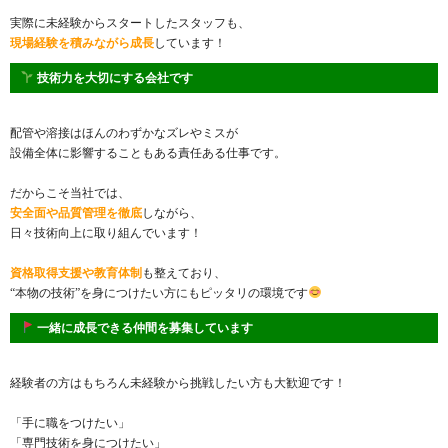
実際に未経験からスタートしたスタッフも、
現場経験を積みながら成長
しています！
技術力を大切にする会社です
配管や溶接はほんのわずかなズレやミスが
設備全体に影響することもある責任ある仕事です。
だからこそ当社では、
安全面や品質管理を徹底
しながら、
日々技術向上に取り組んでいます！
資格取得支援や教育体制
も整えており、
“本物の技術”を身につけたい方にもピッタリの環境です
一緒に成長できる仲間を募集しています
経験者の方はもちろん未経験から挑戦したい方も大歓迎です！
「手に職をつけたい」
「専門技術を身につけたい」