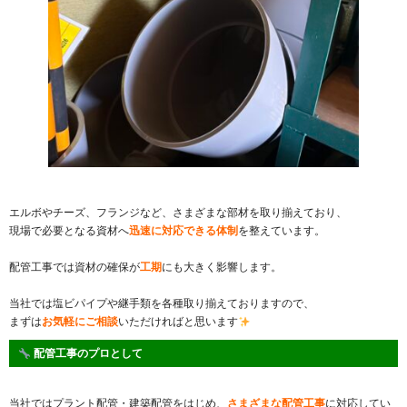
エルボやチーズ、フランジなど、さまざまな部材を取り揃えており、
現場で必要となる資材へ
迅速に対応できる体制
を整えています。
配管工事では資材の確保が
工期
にも大きく影響します。
当社では塩ビパイプや継手類を各種取り揃えておりますので、
まずは
お気軽にご相談
いただければと思います
配管工事のプロとして
当社ではプラント配管・建築配管をはじめ、
さまざまな配管工事
に対応してい