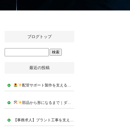
ブログトップ
最近の投稿
配管サポート製作を支える新設備｜マルチワーカー（MW-50）を導入しました
部品から形になるまで｜ダクトフランジカバー製作の様子
株
【事務求人】プラント工事を支える事務スタッフ募集中
株式会社I