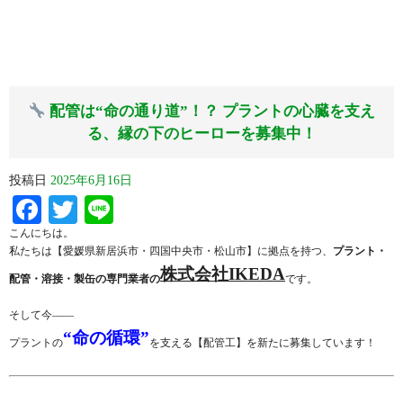
配管は“命の通り道”！？ プラントの心臓を支え
る、縁の下のヒーローを募集中！
投稿日
2025年6月16日
Facebook
Twitter
Line
こんにちは。
私たちは【愛媛県新居浜市・四国中央市・松山市】に拠点を持つ、
プラント・
株式会社IKEDA
配管・溶接・製缶の専門業者の
です。
そして今――
“命の循環”
プラントの
を支える【配管工】を新たに募集しています！