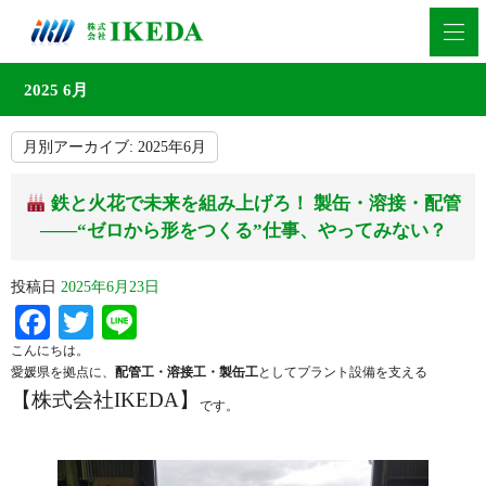
2025 6月
月別アーカイブ:
2025年6月
鉄と火花で未来を組み上げろ！ 製缶・溶接・配管
——“ゼロから形をつくる”仕事、やってみない？
投稿日
2025年6月23日
Facebook
Twitter
Line
こんにちは。
愛媛県を拠点に、
配管工・溶接工・製缶工
としてプラント設備を支える
【株式会社IKEDA】
です。