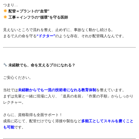
つまり…
配管＝プラントの“血管”
工事＝インフラの“循環”を守る医師
見えないところで流れを整え、止めずに、事故なく動かし続ける。
まるで人の命を守る
“ドクター”
のような存在、それが配管職人なんです。
未経験でも、命を支えるプロになれる？
ご安心ください。
当社では
未経験からでも一流の技術者になれる教育体制
を整えています。
まずは先輩と一緒に現場に入り、「道具の名前」「作業の手順」からしっかり
レクチャー。
さらに、資格取得も全面サポート！
成長に応じて、配管だけでなく溶接や製缶など
多能工としてスキルを磨くこと
も可能
です。