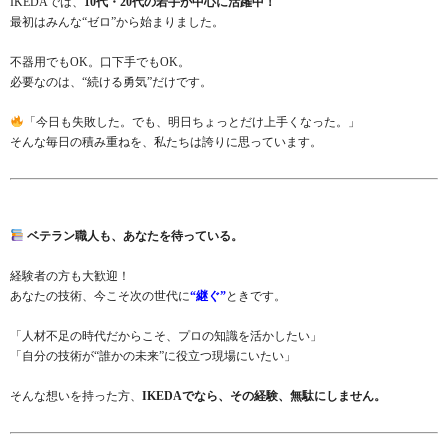
IKEDAでは、
10代・20代の若手が中心に活躍中！
最初はみんな“ゼロ”から始まりました。
不器用でもOK。口下手でもOK。
必要なのは、“続ける勇気”だけです。
「今日も失敗した。でも、明日ちょっとだけ上手くなった。」
そんな毎日の積み重ねを、私たちは誇りに思っています。
ベテラン職人も、あなたを待っている。
経験者の方も大歓迎！
あなたの技術、今こそ次の世代に
“継ぐ”
ときです。
「人材不足の時代だからこそ、プロの知識を活かしたい」
「自分の技術が“誰かの未来”に役立つ現場にいたい」
そんな想いを持った方、
IKEDAでなら、その経験、無駄にしません。