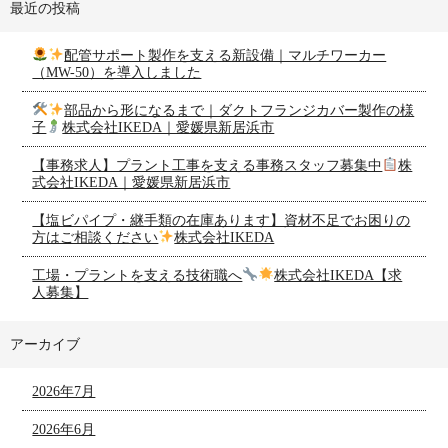
最近の投稿
配管サポート製作を支える新設備｜マルチワーカー
（MW-50）を導入しました
部品から形になるまで｜ダクトフランジカバー製作の様
子
株式会社IKEDA｜愛媛県新居浜市
【事務求人】プラント工事を支える事務スタッフ募集中
株
式会社IKEDA｜愛媛県新居浜市
【塩ビパイプ・継手類の在庫あります】資材不足でお困りの
方はご相談ください
株式会社IKEDA
工場・プラントを支える技術職へ
株式会社IKEDA【求
人募集】
アーカイブ
2026年7月
2026年6月